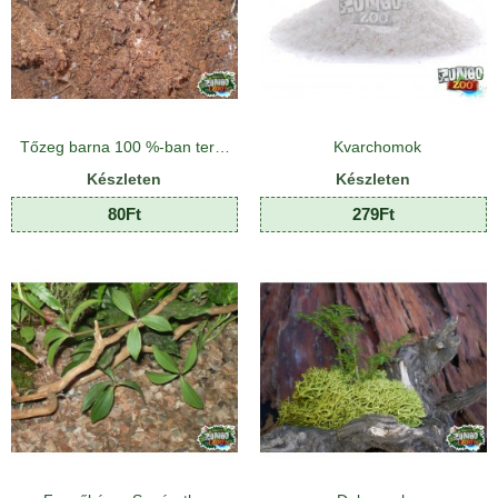
Tőzeg barna 100 %-ban természetes anyagból
Kvarchomok
Készleten
Készleten
80Ft
279Ft