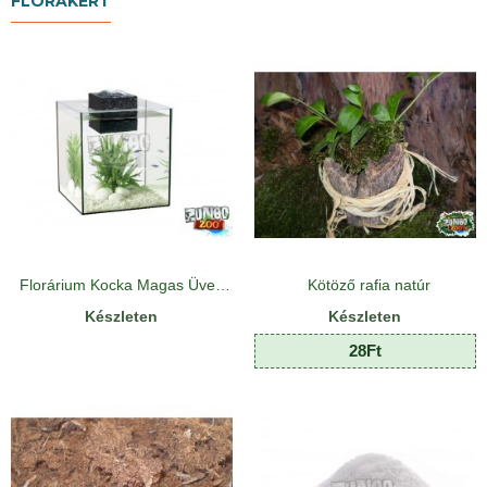
FLORAKERT
Florárium Kocka Magas Üvegből
Kötöző rafia natúr
Készleten
Készleten
28Ft