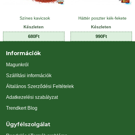
Színes kavicsok
Háttér poszter kék-fekete
Készleten
Készleten
680Ft
990Ft
Információk
Magunkról
Szállítási információk
Általános Szerződési Feltételek
Adatkezelési szabályzat
Trendkert Blog
Ügyfélszolgálat