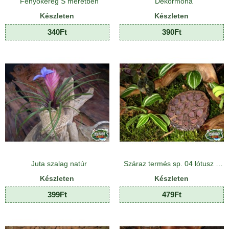
Fenyőkéreg S méretben
Dekormoha
Készleten
Készleten
340Ft
390Ft
Juta szalag natúr
Száraz termés sp. 04 lótusz nagy
Készleten
Készleten
399Ft
479Ft