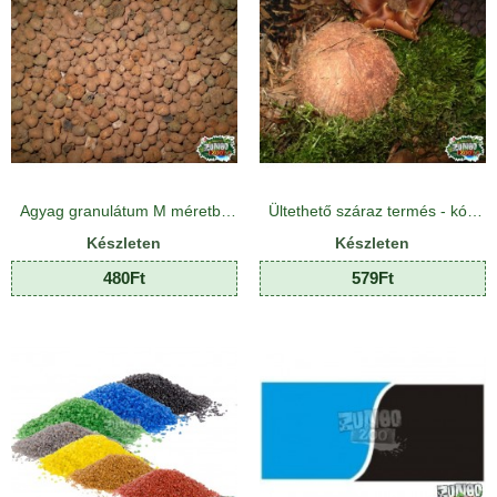
Agyag granulátum M méretben
Ültethető száraz termés - kókuszdió fél
Készleten
Készleten
480Ft
579Ft