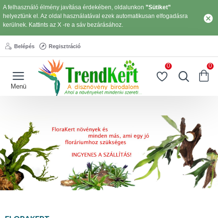
A felhasználó élmény javítása érdekében, oldalunkon
”Sütiket”
helyeztünk el. Az oldal használatával ezek automatikusan elfogadásra
kerülnek. Kattints az X -re a sáv bezárásához.
Belépés
Regisztráció
0
0